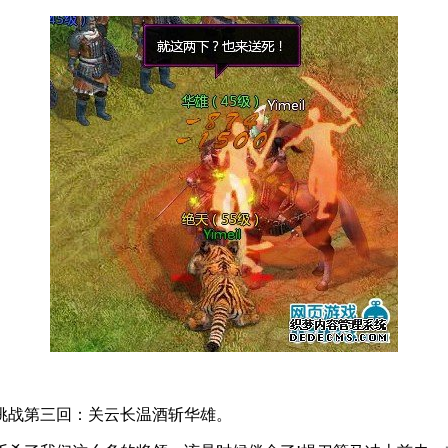
战第三回：关云长温酒斩华雄。