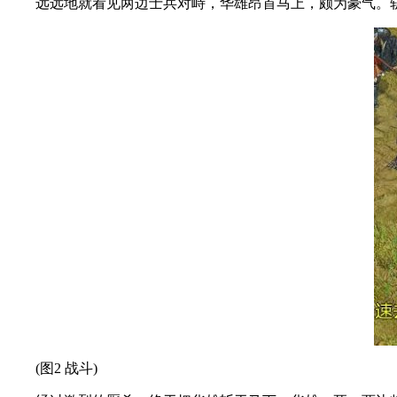
远远地就看见两边士兵对峙，华雄昂首马上，颇为豪气。斩
(图2 战斗)